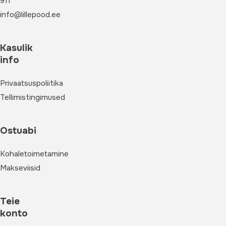
911
info@lillepood.ee
Kasulik
info
Privaatsuspoliitika
Tellimistingimused
Ostuabi
Kohaletoimetamine
Makseviisid
Teie
konto