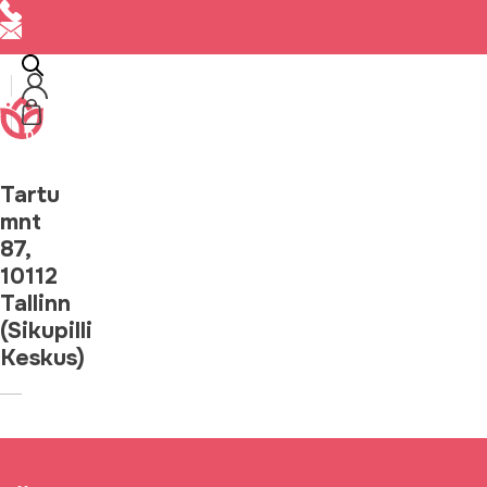
t iga tähtpäev oleks meeldejääv sündmus!
Luba meil hoolitseda 
0
Tartu
mnt
87,
10112
Tallinn
(Sikupilli
Keskus)